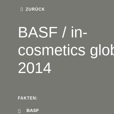
ZURÜCK
BASF / in-
cosmetics glo
2014
FAKTEN:
BASF