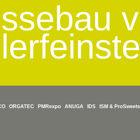
ssebau 
lerfeinst
CO
ORGATEC
PMRexpo
ANUGA
IDS
ISM & ProSweets