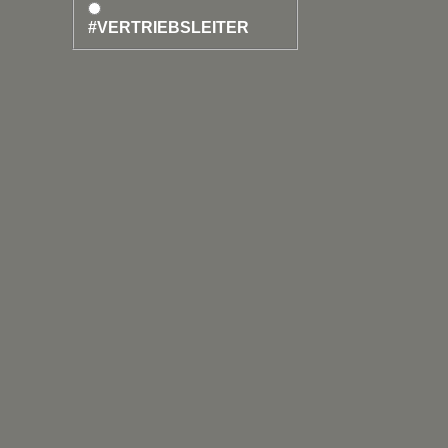
#VERTRIEBSLEITER
+49 2235 462
birgit.raschk
Eck
Wie
Leiter Archite
& Design